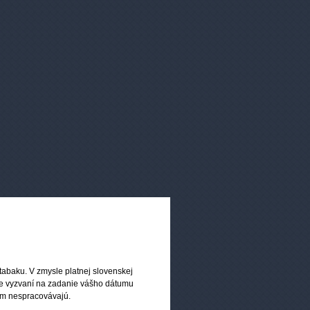
andardy a svetové certifikácie. Vyrábané sú v
Tobacco
Traditional Tobacco
ý tabak)
(Tradičný tabak)
currant (Čierne
Strawberry (Jahoda)
tabaku. V zmysle platnej slovenskej
e)
ete vyzvaní na zadanie vášho dátumu
om nespracovávajú.