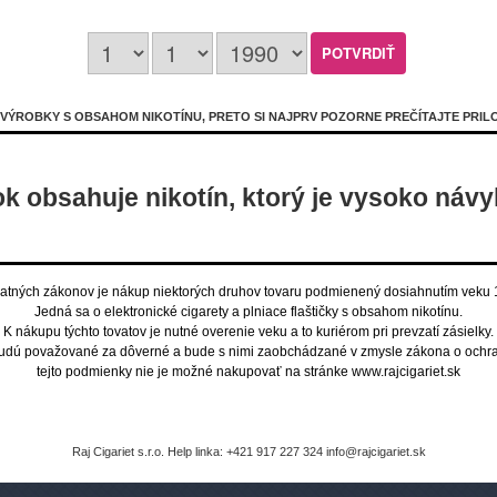
lon (Vodný
Mentol (Mentol)
Two Mints (Chuť
ÝROBKY S OBSAHOM NIKOTÍNU, PRETO SI NAJPRV POZORNE PREČÍTAJTE PRIL
mäty a mentolu)
k obsahuje nikotín, ktorý je vysoko náv
atných zákonov je nákup niektorých druhov tovaru podmienený dosiahnutím veku 
Jedná sa o elektronické cigarety a plniace flaštičky s obsahom nikotínu.
K nákupu týchto tovatov je nutné overenie veku a to kuriérom pri prevzatí zásielky.
budú považované za dôverné a bude s nimi zaobchádzané v zmysle zákona o ochra
tejto podmienky nie je možné nakupovať na stránke www.rajcigariet.sk
Raj Cigariet s.r.o. Help linka: +421 917 227 324 info@rajcigariet.sk