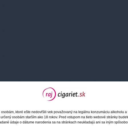
e spôsobom ústa-pľúca.
A sú vyrobené z tých najkvalitnejších ingrediencií a samozrejme spĺňajú všetky št
rolovaných laboratóriách a vy sa tak môžete spoľahnúť na prvotriednu kvalitu.
n Blend
Bright Tobacco
Cuban Cigar
Dark 
ký miešaný
(Čistá tabaková
Tobacco (Kubánska
(Tmav
príchuť)
cigara)
Káva)
Vanilla (Vanilka)
Berry Mix (Lesné
Black
 osobám, ktoré ešte nedovŕšili vek považovaný na legálnu konzumáciu alkoholu a 
plody)
ríbezl
ránky určený osobám starším ako 18 rokov. Pred vstupom na tieto webové stránky bud
adané údaje o dátume narodenia sa na stránkach neukladajú ani sa iným spôsob