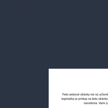
(VG50/PG50)
poťahovani
JOYETECH TOP
Náplne LIQU
(VG50PG50)
prísne kont
LIQUA (VG50/PG50)
American Blend
(Americký miešaný
tabak)
Bright Tobacco (Čistá
tabaková príchuť)
Cuban Cigar Tobacco
(Kubánska cigara)
America
(Americ
Dark Tobacco (Tmavý
tabak)
tabak)
Traditional Tobacco
(Tradičný tabak)
Coffee (Káva)
Vanilla (Vanilka)
Berry Mix (Lesné
Coffee (
Tieto webové stránky nie sú určené
plody)
legislatívy je prístup na tieto st
Blackcurrant (Čierne
narodenia. Vami z
ríbezle)