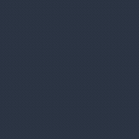
pečný a overený nákup
Pridaj svoj e-mail
Dostaneš prehľad o našich novinkách.
Žiadne spamy, novinky max. 1x týždenne.