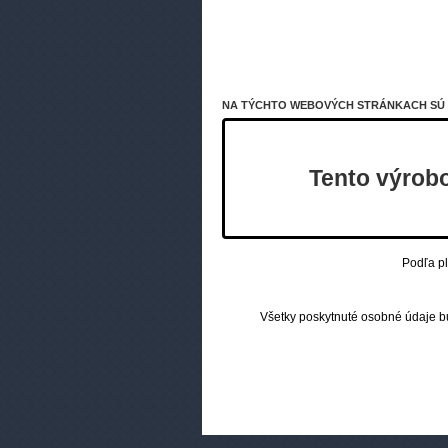
Strawberry (Jahoda)
Watermelon (Vodný
melón)
Mentol (Mentol)
Waterme
NA TÝCHTO WEBOVÝCH STRÁNKACH SÚ V
Two Mints (Chuť mäty
melón)
a mentolu)
LIQUA 4pack
Tento výrobo
(VG50/PG50)
LIQUA SALT
(50VG/50PG)
Over The Border SALT
Podľa pl
(VG60/PG40)
Riot BAR EDTN SALT
(40VG/60PG)
Všetky poskytnuté osobné údaje 
Ritchy Salt
(VG50/PG50)
OXVA OX PASSION
Salts (VG50/PG50)