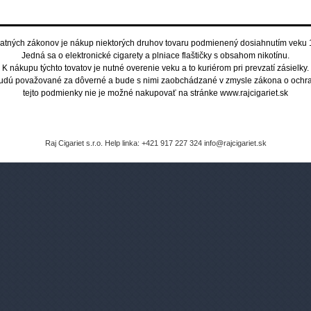
Čo by ste mali vedieť
?
Bez
atných zákonov je nákup niektorých druhov tovaru podmienený dosiahnutím veku 
Jedná sa o elektronické cigarety a plniace flaštičky s obsahom nikotínu.
E-cigarety sú lacnejšie a zdravšie!
K nákupu týchto tovatov je nutné overenie veku a to kuriérom pri prevzatí zásielky.
Fajčíte iba čistý nikotín, bez ďalších
budú považované za dôverné a bude s nimi zaobchádzané v zmysle zákona o ochra
látok.
tejto podmienky nie je možné nakupovať na stránke www.rajcigariet.sk
Raj Cigariet s.r.o. Help linka: +421 917 227 324 info@rajcigariet.sk
Pozrite si viac výhod
ýhody nákupu u nás
Informácie o objednávke