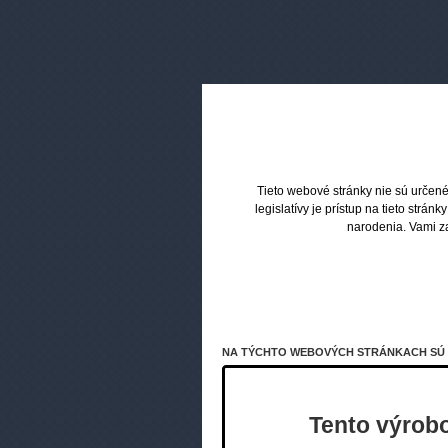
Tieto webové stránky nie sú určené
legislatívy je prístup na tieto st
narodenia. Vami z
Popis
Hodnotenia zákazníkov
NA TÝCHTO WEBOVÝCH STRÁNKACH SÚ V
Špeciálna pinzeta pre uvoľňovanie dielov clear
Tento výrobo