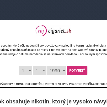
Objednávkové číslo: 2766
Dostupnosť:
Na sklade 2 ks
Záruka: 24 mesiacov
Doručenie:
zajtra u vás, alebo dnes
na
predajni
 osobám, ktoré ešte nedovŕšili vek považovaný na legálnu konzumáciu alkoholu a 
ránky určený osobám starším ako 18 rokov. Pred vstupom na tieto webové stránky bud
adané údaje o dátume narodenia sa na stránkach neukladajú ani sa iným spôsob
Opýtajte sa nás
0
ÝROBKY S OBSAHOM NIKOTÍNU, PRETO SI NAJPRV POZORNE PREČÍTAJTE PRIL
omizeru, atomizér apod ... pre hrúbku 7-24mm (viď foto)
k obsahuje nikotín, ktorý je vysoko náv