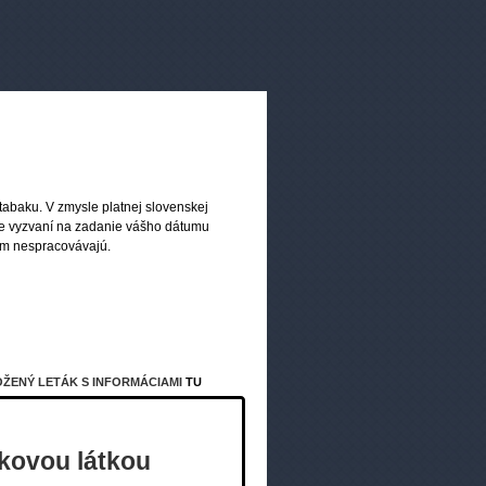
Body:
+ 2 bodov
Kúpiť na
splatky:
Potrebujete pomôcť pri nákupe?
Volajte nonstop:
0917 227 324
info@rajcigariet.sk
tabaku. V zmysle platnej slovenskej
ete vyzvaní na zadanie vášho dátumu
om nespracovávajú.
Zákazníci sa zaujímali aj o
OŽENÝ LETÁK S INFORMÁCIAMI
TU
ykovou látkou