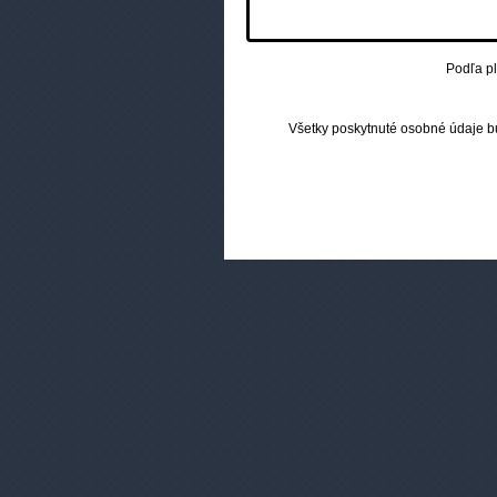
Ako si vybrať e-cigaretu?
Podľa pl
Všetky poskytnuté osobné údaje 
Zákaznícky servis
V