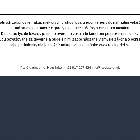
atných zákonov je nákup niektorých druhov tovaru podmienený dosiahnutím veku 
Jedná sa o elektronické cigarety a plniace flaštičky s obsahom nikotínu.
K nákupu týchto tovatov je nutné overenie veku a to kuriérom pri prevzatí zásielky.
budú považované za dôverné a bude s nimi zaobchádzané v zmysle zákona o ochra
tejto podmienky nie je možné nakupovať na stránke www.rajcigariet.sk
Raj Cigariet s.r.o. Help linka: +421 917 227 324 info@rajcigariet.sk
MPTY
ks v
ne)