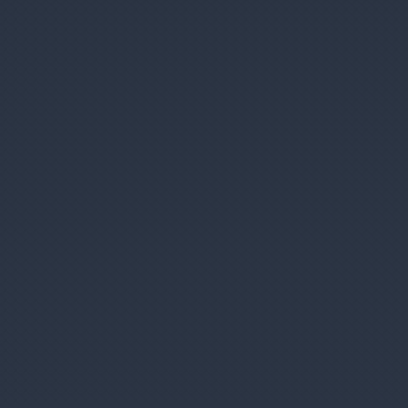
Potrebujete pomôcť pri nákupe?
Volajte nonstop:
0917 227 324
info@rajcigariet.sk
Zákazníci sa zaujímali aj o