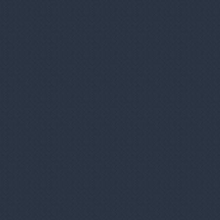
0,00 €
0
prihlásenie
registrácia
Predajne
Kontakt
tlač
11,00 €
Cena:
Body:
+ 11 bodov
Kúpiť na
splatky: