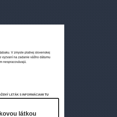
oje
tabaku. V zmysle platnej slovenskej
ete vyzvaní na zadanie vášho dátumu
om nespracovávajú.
OŽENÝ LETÁK S INFORMÁCIAMI
TU
 je
ykovou látkou