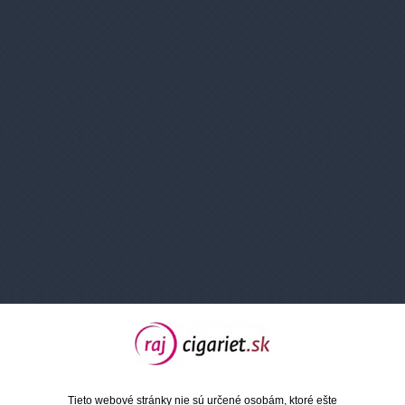
Napíšte nám
Meno a priezvisko:*
Telefón:
E-Mail:*
Vaša správa:*
Tieto webové stránky nie sú určené osobám, ktoré ešte