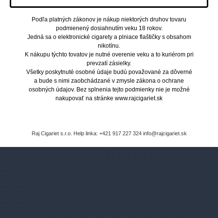
E-cigarety sú lacnejšie a zdravšie!
Fajčíte iba čistý nikotín, bez ďalších
látok.
Podľa platných zákonov je nákup niektorých druhov tovaru
podmienený dosiahnutím veku 18 rokov.
Jedná sa o elektronické cigarety a plniace flaštičky s obsahom
nikotínu.
K nákupu týchto tovatov je nutné overenie veku a to kuriérom pri
prevzatí zásielky.
Všetky poskytnuté osobné údaje budú považované za dôverné
Pozrite si viac výhod
a bude s nimi zaobchádzané v zmysle zákona o ochrane
osobných údajov. Bez splnenia tejto podmienky nie je možné
Bezpečný a overený nákup
nakupovať na stránke www.rajcigariet.sk
Raj Cigariet s.r.o. Help linka: +421 917 227 324 info@rajcigariet.sk