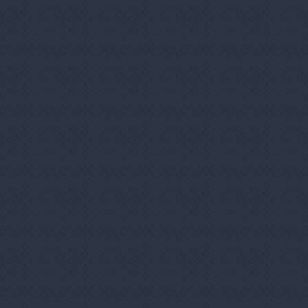
Zákaznícky servis
Prihlásenie užívateľa
Registrácia nového užívateľa
Ochrana vašich osobných údajov
Výhody nákupu u nás