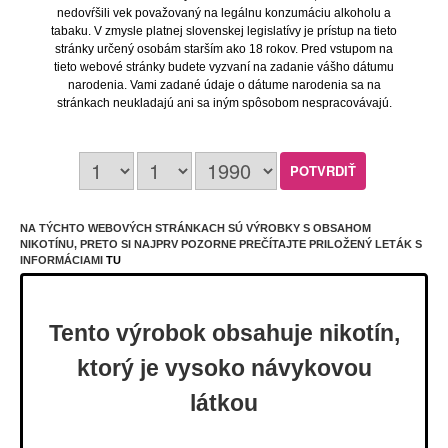
nedovŕšili vek považovaný na legálnu konzumáciu alkoholu a
tabaku. V zmysle platnej slovenskej legislatívy je prístup na tieto
stránky určený osobám starším ako 18 rokov. Pred vstupom na
tieto webové stránky budete vyzvaní na zadanie vášho dátumu
narodenia. Vami zadané údaje o dátume narodenia sa na
stránkach neukladajú ani sa iným spôsobom nespracovávajú.
Ako si vybrať e-cigaretu?
NA TÝCHTO WEBOVÝCH STRÁNKACH SÚ VÝROBKY S OBSAHOM
NIKOTÍNU, PRETO SI NAJPRV POZORNE PREČÍTAJTE PRILOŽENÝ LETÁK S
INFORMÁCIAMI
TU
Tento výrobok obsahuje nikotín,
ktorý je vysoko návykovou
látkou
Čo by ste mali vedieť
o e-cigaretách
?