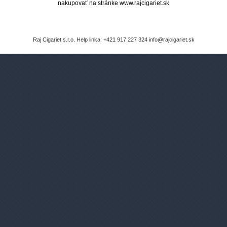
nakupovať na stránke www.rajcigariet.sk
Raj Cigariet s.r.o. Help linka: +421 917 227 324 info@rajcigariet.sk
Zákaznícky servis
Prihlásenie užívateľa
Registrácia nového užívateľa
Ochrana vašich osobných údajov