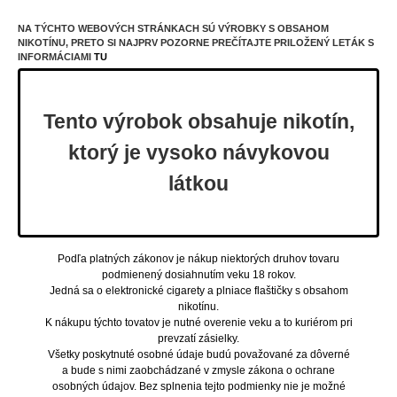
Čo by ste mali vedieť
o e-cigaretách
?
NA TÝCHTO WEBOVÝCH STRÁNKACH SÚ VÝROBKY S OBSAHOM
NIKOTÍNU, PRETO SI NAJPRV POZORNE PREČÍTAJTE PRILOŽENÝ LETÁK S
E-cigarety sú lacnejšie a zdravšie!
INFORMÁCIAMI
TU
Fajčíte iba čistý nikotín, bez ďalších
látok.
Tento výrobok obsahuje nikotín,
ktorý je vysoko návykovou
látkou
Pozrite si viac výhod
Bezpečný a overený nákup
Podľa platných zákonov je nákup niektorých druhov tovaru
podmienený dosiahnutím veku 18 rokov.
Jedná sa o elektronické cigarety a plniace flaštičky s obsahom
nikotínu.
K nákupu týchto tovatov je nutné overenie veku a to kuriérom pri
prevzatí zásielky.
Všetky poskytnuté osobné údaje budú považované za dôverné
a bude s nimi zaobchádzané v zmysle zákona o ochrane
osobných údajov. Bez splnenia tejto podmienky nie je možné