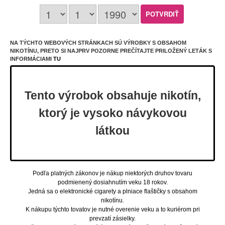
a dlhšiu životnosť. Zariadenie je kompatibilné so
širokou škálou odporov (0.4ohm – 1.2ohm), čo
umožňuje hladký prechod medzi utiahnutým MTL a
vzdušnejším RDL štýlom.
Bočná regulácia airflow umožňuje detailné doladenie
poťahu podľa preferencií používateľa.
NA TÝCHTO WEBOVÝCH STRÁNKACH SÚ VÝROBKY S OBSAHOM
Vďaka Unitech 2.0 multi-layer technológii podávajú
NIKOTÍNU, PRETO SI NAJPRV POZORNE PREČÍTAJTE PRILOŽENÝ LETÁK S
XLIM cartridge čistú, intenzívnu a dlhotrvajúcu chuť.
INFORMÁCIAMI
TU
Telo zo zinkovej zliatiny a PCTG poskytuje vynikajúcu
odolnosť, pevnosť a príjemné držanie v ruke.
Hmotnosť okolo 90 g dodáva zariadenie stabilnejší a
robustnejší charakter, ktorý ocenia používatelia
Tento výrobok obsahuje nikotín,
hľadajúci prémiový pocit z vapovania.
XLIM 3 ULTRA predstavuje ideálnu voľbu pre tých, ktorí
ktorý je vysoko návykovou
hľadajú špičkový výkon, moderné rozhranie, dotykové
ovládanie a univerzálne použitie v jednom
látkou
kompaktnom zariadení.
Vďaka spoľahlivosti, rýchlosti a prepracovanému
designu patrí medzi najpokročilejšie pod systémy vo
svojej kategórii.
Parametre:
Podľa platných zákonov je nákup niektorých druhov tovaru
Rozmery: 121.9×28.9×16.5mm
podmienený dosiahnutím veku 18 rokov.
Hmotnosť: 90g
Jedná sa o elektronické cigarety a plniace flaštičky s obsahom
Kapacita batérie: 1500mAh (vstavaná)
nikotínu.
Výkon: až 30W
K nákupu týchto tovatov je nutné overenie veku a to kuriérom pri
Nabíjanie: USB-C 5V/2A
prevzatí zásielky.
Displej: 2.2" Full HD dotykový displej, 331 PPI, 60Hz