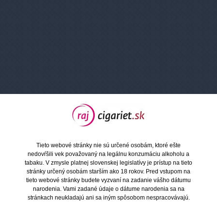
OXVA XLIM 3 ULTRA posúva pod systémy na vyššiu
úroveň vďaka kombinácii prémiového spracovania,
výkonného čipsetu a pokročilého užívateľského
rozhrania.
Vysokokapacitná batéria 1500mAh podporuje rýchle
USB-C nabíjanie (5V/2A) a technológia Super Pulse
zaisťuje konzistentnú chuť aj pri dlhom používaní a
nízkom stave batérie.
Zariadenie tak poskytuje stabilný výkon až do 30W a
okamžitú reakciu pri každom poťahu. Dominantou
XLIM 3 ULTRA je výrazný 2.2" Full HD dotykový displej
s jemnosťou 331 PPI a 60Hz obnovovacou
Tieto webové stránky nie sú určené osobám, ktoré ešte
frekvenciou.
nedovŕšili vek považovaný na legálnu konzumáciu alkoholu a
Ovládanie prebieha intuitívne priamo cez obrazovku,
tabaku. V zmysle platnej slovenskej legislatívy je prístup na tieto
vrátane zmeny výkonu, prepínania motívov, sledovanie
stránky určený osobám starším ako 18 rokov. Pred vstupom na
štatistík a ďalších funkcií, ktoré bežné pod systémami v
tieto webové stránky budete vyzvaní na zadanie vášho dátumu
tejto kategórii neponúkajú.
Moderná grafika a animácie dodávajú zariadeniu
narodenia. Vami zadané údaje o dátume narodenia sa na
prémiový charakter.
stránkach neukladajú ani sa iným spôsobom nespracovávajú.
Súčasťou balenia sú nové cartridge XLIM TOP-FILL s
objemom 2ml, ktoré zaisťujú menej časté doplňovanie