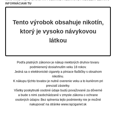
Všestrannosť: Nastaviteľný prívod vzduchu (airflow) na
INFORMÁCIAMI
TU
bočnej strane umožňuje prispôsobiť si potiahnutie od
utiahnutého MTL až po voľnejšie RDL/DTL.
Moderné nabíjanie: Rýchly USB-C port (5V/1A)
zabezpečí svižné doplnenie energie.
Tento výrobok obsahuje nikotín,
Kompatibilita a Cartridge
Zariadenie využíva moderné Xlim Top Fill cartridge s
ktorý je vysoko návykovou
objemom 2 ml, ktoré eliminujú riziko pretekania a
umožňujú pohodlné plnenie zvrchu bez nutnosti
vyberať cartridge z batérie. Vybrať si môžete z odporov
látkou
0,4ohm, 0,6ohm, 0,8ohm a 1,2ohm podľa vašej
preferencie sily nikotínu a typu e-liquidu.
Technické špecifikácie:
Rozmery: 113,65 x 25,73 x 15,58 mm
Podľa platných zákonov je nákup niektorých druhov tovaru
Hmotnosť: 41,5 g
podmienený dosiahnutím veku 18 rokov.
Výstupný výkon: 5 - 30 W (automaticky podľa odporu)
Kapacita batérie: 1000 mAh
Jedná sa o elektronické cigarety a plniace flaštičky s obsahom
Objem cartridge: 2 ml
nikotínu.
Materiál: PCTG + IML (odolné a ľahké)
K nákupu týchto tovatov je nutné overenie veku a to kuriérom pri
Nabíjanie: USB-C (5V/1A)
prevzatí zásielky.
Všetky poskytnuté osobné údaje budú považované za dôverné
Obsah balenia:
a bude s nimi zaobchádzané v zmysle zákona o ochrane
1x OXVA Xlim Go Lite batéria (1000 mAh)
osobných údajov. Bez splnenia tejto podmienky nie je možné
1x OXVA Xlim Top Fill Cartridge 0,8ohm (2 ml)
nakupovať na stránke www.rajcigariet.sk
1x Používateľský manuál
*Balenie neobsahuje nabíjací USB-C kábel.