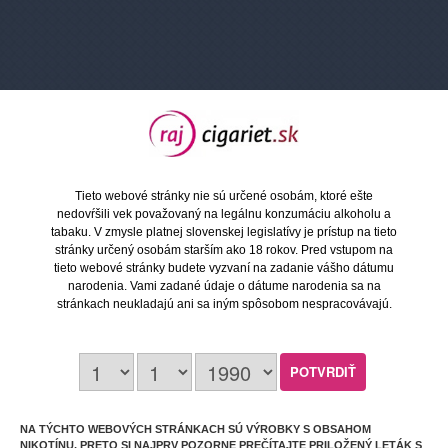
OXVA Xlim Go Lite - Pod Systém (1000mAh)
Hľadáte ideálne zariadenie, ktoré kombinuje
jednoduchosť, skvelý výkon a štýlový dizajn za
rozumnú cenu?
Tieto webové stránky nie sú určené osobám, ktoré ešte
OXVA Xlim Go Lite je najnovším prírastkom do
nedovŕšili vek považovaný na legálnu konzumáciu alkoholu a
populárnej rodiny Xlim, navrhnutý tak, aby uspokojil
tabaku. V zmysle platnej slovenskej legislatívy je prístup na tieto
začiatočníkov aj skúsených vaperov hľadajúcich
stránky určený osobám starším ako 18 rokov. Pred vstupom na
kompaktnú "vreckovku" na každodenné nosenie.
tieto webové stránky budete vyzvaní na zadanie vášho dátumu
narodenia. Vami zadané údaje o dátume narodenia sa na
Prečo si vybrať Xlim Go Lite?
stránkach neukladajú ani sa iným spôsobom nespracovávajú.
Vďaka technológii Unitech 2.0 a plnej kompatibilite so
všetkými cartridgami série Xlim (Top Fill aj V2) prináša
toto zariadenie bezkonkurenčné podanie chuti a
spoľahlivosť, ktorou je značka OXVA známa.
Kľúčové vlastnosti:
Výkonná batéria: Integrovaná batéria s kapacitou 1000
mAh zaručuje výdrž až 2 dni intenzívneho používania.
Inteligentná indikácia: Farebný RGB indikátor vás
NA TÝCHTO WEBOVÝCH STRÁNKACH SÚ VÝROBKY S OBSAHOM
okamžite informuje o stave nabitia batérie.
NIKOTÍNU, PRETO SI NAJPRV POZORNE PREČÍTAJTE PRILOŽENÝ LETÁK S