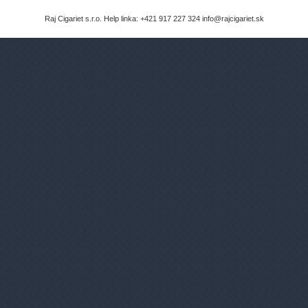
Raj Cigariet s.r.o. Help linka: +421 917 227 324 info@rajcigariet.sk
Ako si vybrať e-cigaretu?
Čo by ste mali vedieť
o e-cigaretách
?
E-cigarety sú lacnejšie a zdravšie!
Fajčíte iba čistý nikotín, bez ďalších
látok.