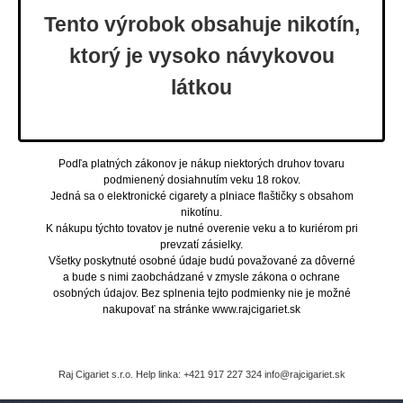
systémov, čo z neho robí ideálnu voľbu pre tých, ktorí
Tento výrobok obsahuje nikotín,
hľadajú kombináciu krásy, výdrže a praktickej
funkčnosti v jednom kompaktnom riešení.
ktorý je vysoko návykovou
Parametre
látkou
Rozmery: 106.2×30.2×21.3mm
Materiál: Hliníková zliatina + PC
Výkon: 5-40W
Výstupné napätie: 3,3–4,35V
Podporovaný odpor: 0.3–3.0ohm
Batéria: 2000mAh (integrovaná)
Podľa platných zákonov je nákup niektorých druhov tovaru
Objem cartridge: 2ml (TPD)
podmienený dosiahnutím veku 18 rokov.
Plnenie: Horný (top-side fill)
Jedná sa o elektronické cigarety a plniace flaštičky s obsahom
Indikácia: LED svetelný indikátor
nikotínu.
Nabíjanie: USB-C, 5V/1A
K nákupu týchto tovatov je nutné overenie veku a to kuriérom pri
Obsah balenia:
prevzatí zásielky.
1× VINCI S zariadenie (2000mAh integrovaná batéria)
Všetky poskytnuté osobné údaje budú považované za dôverné
1× VINCI S Cartridge 0.8ohm (2ml)
a bude s nimi zaobchádzané v zmysle zákona o ochrane
1× Užívateľský manuál
osobných údajov. Bez splnenia tejto podmienky nie je možné
nakupovať na stránke www.rajcigariet.sk
Raj Cigariet s.r.o. Help linka: +421 917 227 324 info@rajcigariet.sk