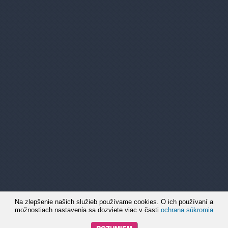
Časté otázky
Pridaj svoj e-mail
Dostaneš prehľad o našich novinkách.
Žiadne spamy, novinky max. 1x týždenne.
Súhlasím so spracovaním e-mailovej adresy za
účelom zasielania akciových emailov. Viac
tu
Chceš sa odhlásiť?
©2026
Na zlepšenie našich služieb používame cookies. O ich používaní a
možnostiach nastavenia sa dozviete viac v časti
ochrana súkromia
riešenie od RIESENIA.com