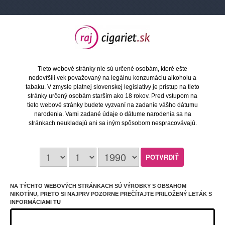
VOOPOO VINCI S posúva každodenné vapovanie na
novú úroveň vďaka elegantnému prevedeniu
Luminous Palette a čistému minimalistickému dizajnu.
Telo z hliníkovej zliatiny a odolného PC pôsobí
prémiovo, pritom zostáva ľahké a príjemné do ruky.
Tieto webové stránky nie sú určené osobám, ktoré ešte
Integrovaná batéria Ultra Endurance Lithium Power s
nedovŕšili vek považovaný na legálnu konzumáciu alkoholu a
kapacitou 2000mAh poskytuje mimoriadnu výdrž - pri
tabaku. V zmysle platnej slovenskej legislatívy je prístup na tieto
intenzívnom používaní až tri dni a pri ľahkom režime
dokáže fungovať pokojne celý týždeň bez nabíjania.
stránky určený osobám starším ako 18 rokov. Pred vstupom na
Maximálny výkon 40W zaisťuje vyvážený MTL aj RDL
tieto webové stránky budete vyzvaní na zadanie vášho dátumu
prejav a stabilnú dodávku výkonu v každom ťahu.
narodenia. Vami zadané údaje o dátume narodenia sa na
stránkach neukladajú ani sa iným spôsobom nespracovávajú.
Zásadnú úlohu zohráva aj vylepšená cartridge VINCI S
s objemom 2ml a pohodlným plnením z hornej strany,
ktorá využíva technológiu iCOSM CODE 2.0. Tá
optimalizuje chuť, minimalizuje riziko pretekania a
prináša mimoriadne konzistentnú tvorbu pary aj po
dlhej dobe používania.
Prehľadná LED indikácia stavu batérie s farebným
NA TÝCHTO WEBOVÝCH STRÁNKACH SÚ VÝROBKY S OBSAHOM
rozlíšením umožňuje okamžitú orientáciu a dopĺňa
NIKOTÍNU, PRETO SI NAJPRV POZORNE PREČÍTAJTE PRILOŽENÝ LETÁK S
celkovú jednoduchosť každodenného používania.
INFORMÁCIAMI
TU
Štýlový povrch Luminous Palette dodáva zariadenie
charakter a jasne odlišuje VINCI S od bežných pod