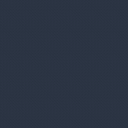
Ako si vybrať e-cigaretu?
Čo by ste mali vedieť
o e-cigaretách
?
E-cigarety sú lacnejšie a zdravšie!
Fajčíte iba čistý nikotín, bez ďalších
látok.
Pozrite si viac výhod