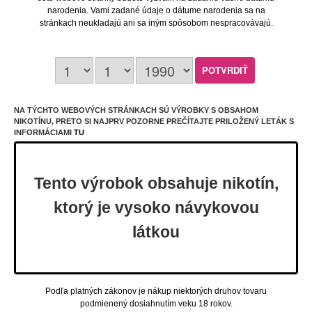
narodenia. Vami zadané údaje o dátume narodenia sa na
stránkach neukladajú ani sa iným spôsobom nespracovávajú.
10 ml
20 mg
NA TÝCHTO WEBOVÝCH STRÁNKACH SÚ VÝROBKY S OBSAHOM
NIKOTÍNU, PRETO SI NAJPRV POZORNE PREČÍTAJTE PRILOŽENÝ LETÁK S
Ritchy SALT liquid - Double Sour Apple
INFORMÁCIAMI
TU
10ml / 20mg "A"
Obj. číslo:
7661
Dostupnosť:
Na sklade 5 ks a viac
Tento výrobok obsahuje nikotín,
Šťavnaté zelené jablko plné kyslastých a sviežich
tónov.
ktorý je vysoko návykovou
7,50 €
látkou
Cena:
Podľa platných zákonov je nákup niektorých druhov tovaru
podmienený dosiahnutím veku 18 rokov.