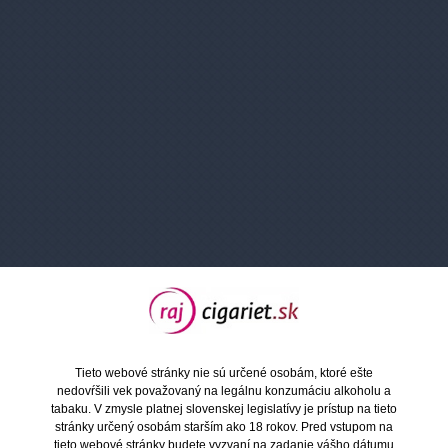
Šťavnaté zelené jablko plné kyslastých a
sviežich tónov.
10 ml
10 mg
Ritchy SALT liquid - Double Sour Apple
10ml / 10mg "A"
Obj. číslo:
7660
Dostupnosť:
Na sklade 5 ks
Šťavnaté zelené jablko plné kyslastých a sviežich
tónov.
Tieto webové stránky nie sú určené osobám, ktoré ešte
nedovŕšili vek považovaný na legálnu konzumáciu alkoholu a
7,50 €
Cena:
tabaku. V zmysle platnej slovenskej legislatívy je prístup na tieto
stránky určený osobám starším ako 18 rokov. Pred vstupom na
tieto webové stránky budete vyzvaní na zadanie vášho dátumu