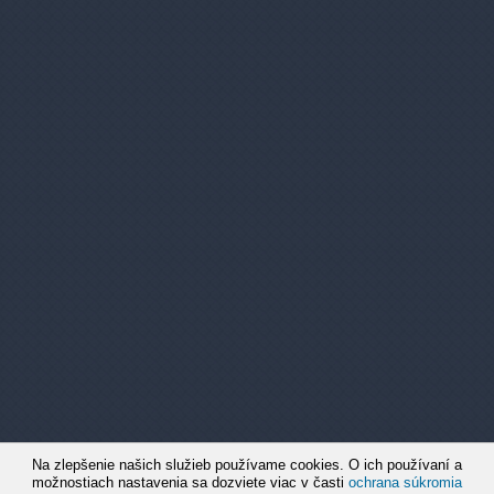
Reklamácie
Časté otázky
Pridaj svoj e-mail
Dostaneš prehľad o našich novinkách.
Žiadne spamy, novinky max. 1x týždenne.
Súhlasím so spracovaním e-mailovej adresy za
účelom zasielania akciových emailov. Viac
tu
Chceš sa odhlásiť?
©2026
Na zlepšenie našich služieb používame cookies. O ich používaní a
možnostiach nastavenia sa dozviete viac v časti
ochrana súkromia