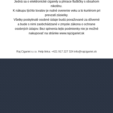
Jedná sa o elektronické cigarety a plniace flaštičky s obsahom
nikotínu.
Ako si vybrať e-cigaretu?
K nákupu týchto tovatov je nutné overenie veku a to kuriérom pri
prevzatí zásielky.
Všetky poskytnuté osobné údaje budú považované za dôverné
a bude s nimi zaobchádzané v zmysle zákona o ochrane
osobných údajov. Bez splnenia tejto podmienky nie je možné
nakupovať na stránke www.rajcigariet.sk
Raj Cigariet s.r.o. Help linka: +421 917 227 324 info@rajcigariet.sk
Čo by ste mali vedieť
o e-cigaretách
?
E-cigarety sú lacnejšie a zdravšie!
Fajčíte iba čistý nikotín, bez ďalších
látok.