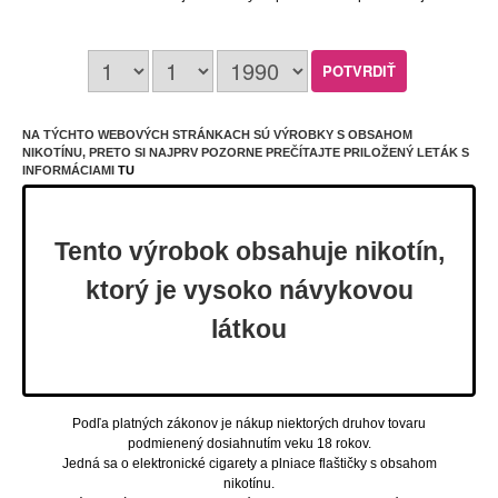
NA TÝCHTO WEBOVÝCH STRÁNKACH SÚ VÝROBKY S OBSAHOM
NIKOTÍNU, PRETO SI NAJPRV POZORNE PREČÍTAJTE PRILOŽENÝ LETÁK S
INFORMÁCIAMI
TU
Na sklade 2 ks
Tento výrobok obsahuje nikotín,
2,50 €
ktorý je vysoko návykovou
1,50 €
ušetríte 40%
látkou
Joyetech žhaviaca hlava BF eGo AIO
SS316 0,6ohm
Obj. č.: 0760
Atomizer BF SS316 o odpore 0,6 ohm je vhodný pre
režim nastavovania teploty a obľúbia si ju...
viac
Podľa platných zákonov je nákup niektorých druhov tovaru
podmienený dosiahnutím veku 18 rokov.
Jedná sa o elektronické cigarety a plniace flaštičky s obsahom
nikotínu.