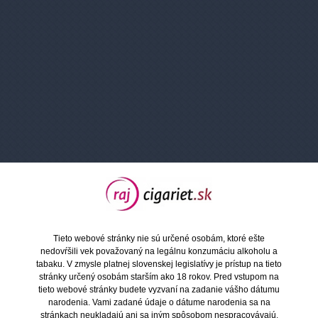
Na sklade 2 ks
6,90 €
2,80 €
ušetríte 59%
UD Kanthal odporový drôt 24GA 0,5mm
9m
Tieto webové stránky nie sú určené osobám, ktoré ešte
Obj. č.: 2751
nedovŕšili vek považovaný na legálnu konzumáciu alkoholu a
UD Kanthal odporový drôt 24GA s hrúbkou 0,5 mm a
tabaku. V zmysle platnej slovenskej legislatívy je prístup na tieto
dĺžke 9m.
stránky určený osobám starším ako 18 rokov. Pred vstupom na
tieto webové stránky budete vyzvaní na zadanie vášho dátumu
narodenia. Vami zadané údaje o dátume narodenia sa na
stránkach neukladajú ani sa iným spôsobom nespracovávajú.